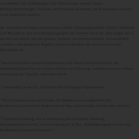
vorbehalten. Die Abbildungen und Texte können ebenso Typen,
Betreuungsleistungen, Services und Produkte enthalten, die in einzelnen Ländern
nicht angeboten werden.
Als international tätiges Unternehmen zählen Chancengleichheit, Vielfalt, Offenheit
und Respekt zu den Grundüberzeugungen der Daimler Truck AG. Dies zeigen wir in
der Art und Weise, wie wir denken, handeln und kommunizieren. Grundsätzlich
schließen alle gewählten Begriffe selbstverständlich alle Geschlechter und
Identitäten ein.
1
Assistenzsysteme können Fahrerinnen und Fahrer nur unterstützen. Die
Verantwortlichkeit für das sichere Führen des Fahrzeugs verbleibt immer in vollem
Umfang bei der Fahrerin oder dem Fahrer
2
Serienmäßig in der EU, für bestimmte Fahrzeugkonfigurationen.
3
Mit Sonderausstattung S2J kann die Deaktivierungsmöglichkeit der
Notbremssysteme Active Brake Assist 6 Plus systemseitig unterbunden werden.
4
Sonderausstattung, nur in Verbindung mit Servotwin-Lenkung,
Abstandshalteassistent, Active Brake Assist 6 Plus, Stabilitätsregelassistent und
Multimedia Cockpit Interactive 2.